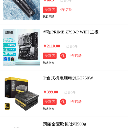
￥60.9
已售0件
专营店
4年店龄
蚂蚁星球
华硕PRIME Z790-P WIFI 主板
￥2110.00
已售0件
专营店
保
4年店龄
德盛将来
Tt台式机电脑电源GT750W
￥399.00
已售0件
专营店
保
4年店龄
德盛将来
朗丽全麦欧包吐司500g