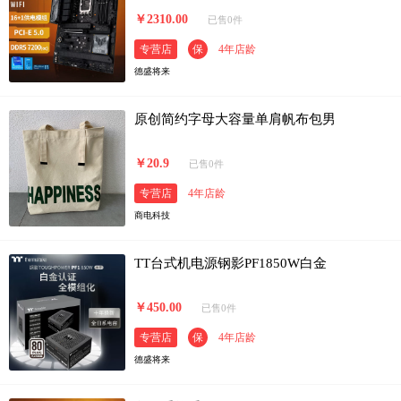
￥2310.00
已售0件
专营店
保
4年店龄
德盛将来
原创简约字母大容量单肩帆布包男
￥20.9
已售0件
专营店
4年店龄
商电科技
TT台式机电源钢影PF1850W白金
￥450.00
已售0件
专营店
保
4年店龄
德盛将来