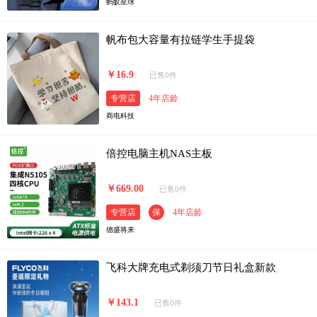
蚂蚁星球
帆布包大容量有拉链学生手提袋
￥16.9
已售0件
专营店
4年店龄
商电科技
倍控电脑主机NAS主板
￥669.00
已售0件
专营店
保
4年店龄
德盛将来
飞科大牌充电式剃须刀节日礼盒新款
￥143.1
已售0件