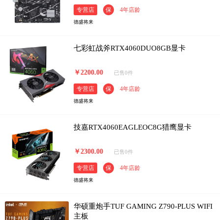
专营店
保
4年店龄
德盛将来
七彩虹战斧RTX4060DUO8GB显卡
￥2200.00
已售0件
专营店
保
4年店龄
德盛将来
技嘉RTX4060EAGLEOC8G猎鹰显卡
￥2300.00
已售0件
专营店
保
4年店龄
德盛将来
华硕重炮手TUF GAMING Z790-PLUS WIFI
主板