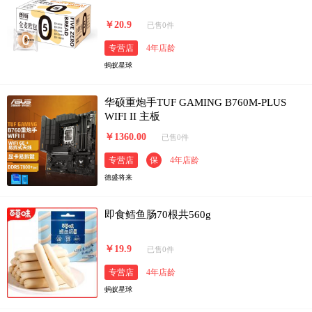
￥20.9
已售0件
专营店
4年店龄
蚂蚁星球
华硕重炮手TUF GAMING B760M-PLUS
WIFI II 主板
￥1360.00
已售0件
专营店
保
4年店龄
德盛将来
即食鳕鱼肠70根共560g
￥19.9
已售0件
专营店
4年店龄
蚂蚁星球