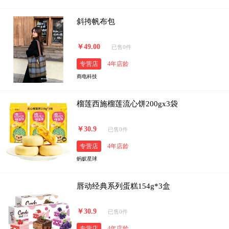
斜挎帆布包
￥49.00
已售0件
专营店
4年店龄
商电科技
榴莲西施榴莲流心饼200gx3袋
￥30.9
已售0件
专营店
4年店龄
蚂蚁星球
唇动经典系列蛋糕154g*3盒
￥30.9
已售0件
专营店
4年店龄