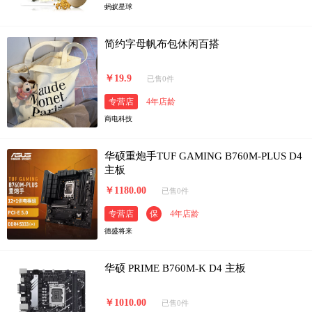
蚂蚁星球
简约字母帆布包休闲百搭
￥19.9
已售0件
专营店
4年店龄
商电科技
华硕重炮手TUF GAMING B760M-PLUS D4
主板
￥1180.00
已售0件
专营店
保
4年店龄
德盛将来
华硕 PRIME B760M-K D4 主板
￥1010.00
已售0件