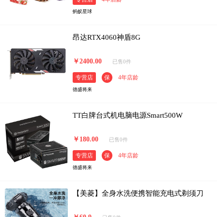
蚂蚁星球
昂达RTX4060神盾8G
￥2400.00
已售0件
专营店
保
4年店龄
德盛将来
TT白牌台式机电脑电源Smart500W
￥180.00
已售0件
专营店
保
4年店龄
德盛将来
【美菱】全身水洗便携智能充电式剃须刀