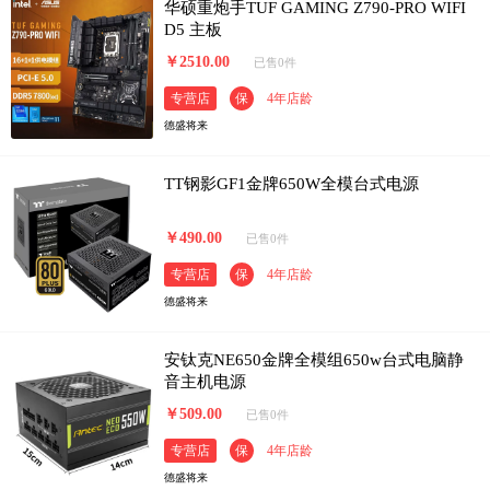
华硕重炮手TUF GAMING Z790-PRO WIFI
D5 主板
￥2510.00
已售0件
专营店
保
4年店龄
德盛将来
TT钢影GF1金牌650W全模台式电源
￥490.00
已售0件
专营店
保
4年店龄
德盛将来
安钛克NE650金牌全模组650w台式电脑静
音主机电源
￥509.00
已售0件
专营店
保
4年店龄
德盛将来