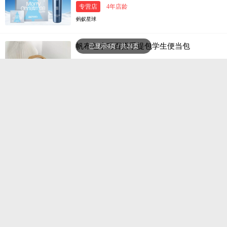
专营店
4年店龄
蚂蚁星球
帆布包小巧百搭手提包学生便当包
已显示4页 / 共24页
￥7.00
已售0件
专营店
4年店龄
商电科技
夏天小清新文艺水果帆布包女
￥20.9
已售0件
专营店
4年店龄
商电科技
无蔗糖黑米芡实糕250g