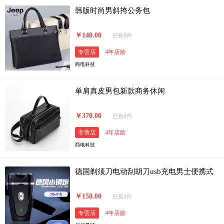
韩版时尚男斜挎公务包
￥140.00
已售0件
专营店
4年店龄
商电科技
单肩真皮男包新款商务休闲
￥370.00
已售0件
专营店
4年店龄
商电科技
德国剃须刀电动刮胡刀usb充电男士便携式
￥150.00
已售0件
专营店
4年店龄