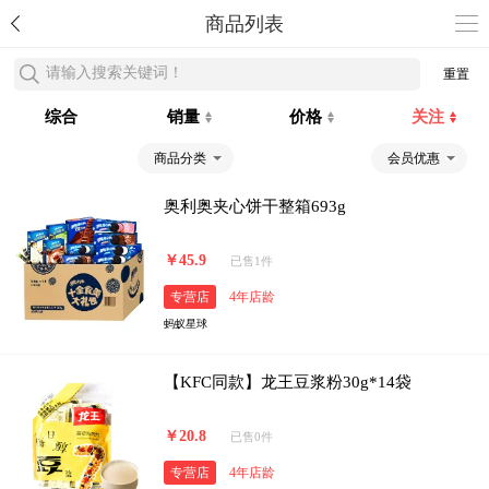
商品列表
请输入搜索关键词！
重置
综合
销量
价格
关注
商品分类
会员优惠
奥利奥夹心饼干整箱693g
￥45.9
已售1件
专营店
4年店龄
蚂蚁星球
【KFC同款】龙王豆浆粉30g*14袋
￥20.8
已售0件
专营店
4年店龄