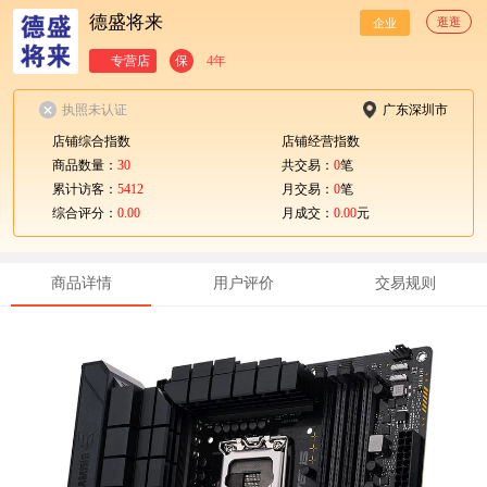
德盛将来
逛逛
企业
专营店
保
4年
执照未认证
广东深圳市
店铺综合指数
店铺经营指数
商品数量：
30
共交易：
0
笔
累计访客：
5412
月交易：
0
笔
综合评分：
0.00
月成交：
0.00
元
商品详情
用户评价
交易规则