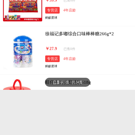
￥59.9
已售0件
专营店
4年店龄
蚂蚁星球
徐福记多嘟综合口味棒棒糖266g*2
￥27.9
已售0件
专营店
4年店龄
蚂蚁星球
旺仔牛奶糖宽桶装518g
已显示3页 / 共24页
￥37.9
已售0件
专营店
4年店龄
蚂蚁星球
糖果果汁橡皮糖500g