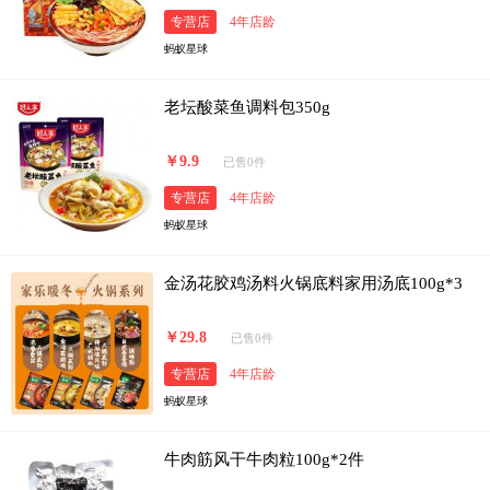
专营店
4年店龄
蚂蚁星球
老坛酸菜鱼调料包350g
￥9.9
已售0件
专营店
4年店龄
蚂蚁星球
金汤花胶鸡汤料火锅底料家用汤底100g*3
￥29.8
已售0件
专营店
4年店龄
蚂蚁星球
牛肉筋风干牛肉粒100g*2件