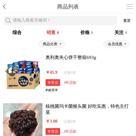
商品列表
请输入搜索关键词！
重置
综合
销量
价格
关注
商品分类
会员优惠
奥利奥夹心饼干整箱693g
￥45.9
已售1件
专营店
4年店龄
蚂蚁星球
核桃菌玛卡菌猴头菌 好吃实惠，特色主打
菜
￥3.00
已售0件
专营店
4年店龄