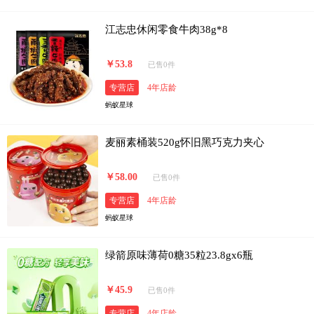
江志忠休闲零食牛肉38g*8
￥53.8
已售0件
专营店
4年店龄
蚂蚁星球
麦丽素桶装520g怀旧黑巧克力夹心
￥58.00
已售0件
专营店
4年店龄
蚂蚁星球
绿箭原味薄荷0糖35粒23.8gx6瓶
￥45.9
已售0件
专营店
4年店龄