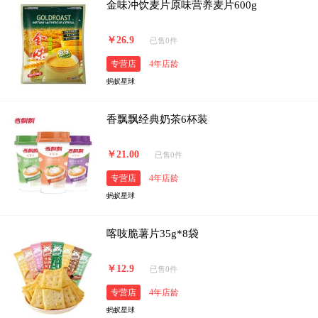
金味冲饮麦片原味营养麦片600g
￥26.9
已售0件
专营店
4年店龄
蚂蚁星球
香飘飘经典奶茶6杯装
￥21.00
已售0件
专营店
4年店龄
蚂蚁星球
喀吱脆薯片35g*8袋
￥12.9
已售0件
专营店
4年店龄
蚂蚁星球