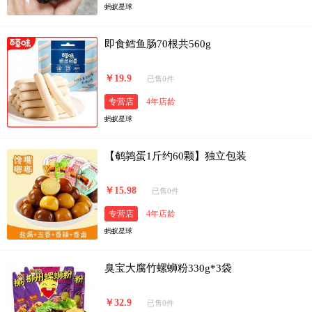
蚂蚁星球
即食鳕鱼肠70根共560g
￥19.9
已售0件
专营店
4年店龄
蚂蚁星球
【鹌鹑蛋1斤约60颗】独立包装
￥15.98
已售0件
专营店
4年店龄
蚂蚁星球
臭宝大腐竹螺蛳粉330g*3袋
￥32.9
已售0件