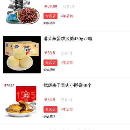
￥30.00
已售0件
专营店
4年店龄
蚂蚁星球
港荣蒸蛋糕淡糖450gx2箱
￥59.8
已售0件
专营店
4年店龄
蚂蚁星球
德辉梅干菜肉小酥饼40个
￥34.9
已售0件
专营店
4年店龄
蚂蚁星球