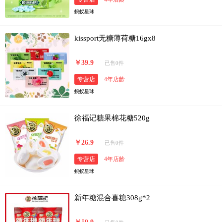
蚂蚁星球
kissport无糖薄荷糖16gx8
￥39.9
已售0件
专营店
4年店龄
蚂蚁星球
徐福记糖果棉花糖520g
￥26.9
已售0件
专营店
4年店龄
蚂蚁星球
新年糖混合喜糖308g*2