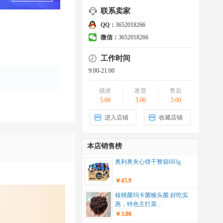
联系卖家
QQ：
3652018266
微信：
3652018266
工作时间
9:00-21:00
描述
发货
售后
5.00
5.00
5.00
进入店铺
收藏店铺
本店销售榜
奥利奥夹心饼干整箱693g
￥45.9
核桃菌玛卡菌猴头菌 好吃实
惠，特色主打菜...
￥3.00