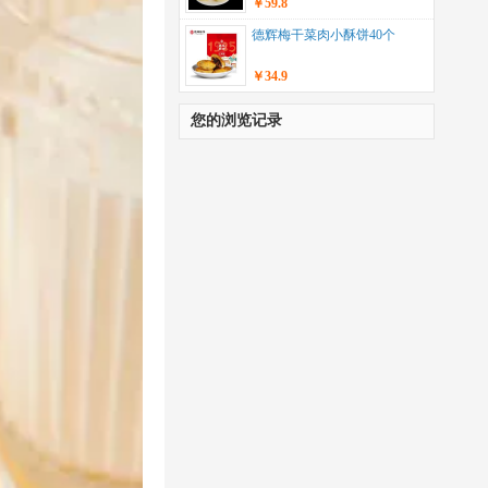
￥59.8
德辉梅干菜肉小酥饼40个
￥34.9
您的浏览记录