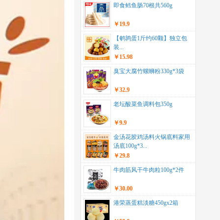
即食鳕鱼肠70根共560g
￥19.9
【鹌鹑蛋1斤约60颗】独立包
装...
￥15.98
臭宝大腐竹螺蛳粉330g*3袋
￥32.9
老坛酸菜鱼调料包350g
￥9.9
金汤花胶鸡汤料火锅底料家用
汤底100g*3...
￥29.8
牛肉筋风干牛肉粒100g*2件
￥30.00
港荣蒸蛋糕淡糖450gx2箱