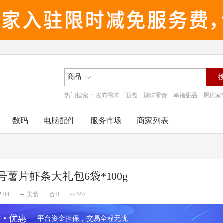
商品
热门搜索：
发布需求
面包
辣味零食
幸福甜品
厨房家
数码
电脑配件
服务市场
商家列表
号薯片虾条大礼包6袋*100g
2-04
美食
0
557
 • 优惠
平台资金担保，交易全程无忧