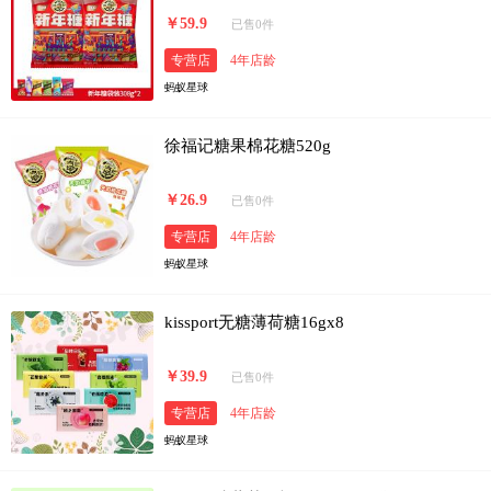
￥59.9
已售0件
专营店
4年店龄
蚂蚁星球
徐福记糖果棉花糖520g
￥26.9
已售0件
专营店
4年店龄
蚂蚁星球
kissport无糖薄荷糖16gx8
￥39.9
已售0件
专营店
4年店龄
蚂蚁星球