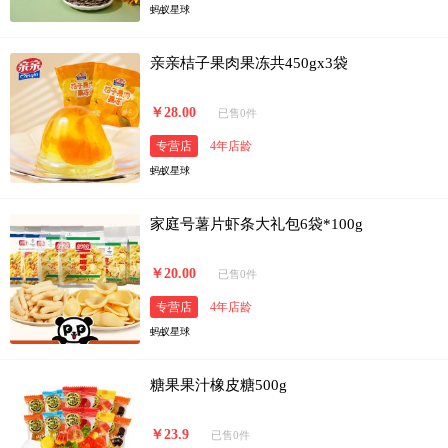
蚂蚁星球
亲亲桔子果肉果冻共450gx3袋
￥28.00
已售0件
专营店
4年店龄
蚂蚁星球
家庭号薯片虾条大礼包6袋*100g
￥20.00
已售0件
专营店
4年店龄
蚂蚁星球
糖果果汁橡皮糖500g
￥23.9
已售0件