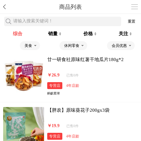
商品列表
请输入搜索关键词！
重置
综合
销量
价格
关注
美食
休闲零食
会员优惠
廿一研食社原味红薯干地瓜片180g*2
￥26.9
已售0件
专营店
4年店龄
蚂蚁星球
【胖农】原味葵花子200gx3袋
￥19.9
已售0件
专营店
4年店龄