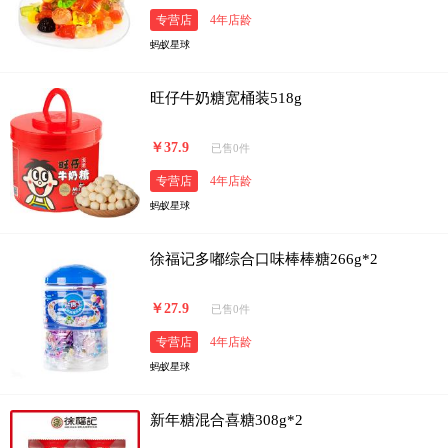
专营店
4年店龄
蚂蚁星球
旺仔牛奶糖宽桶装518g
￥37.9
已售0件
专营店
4年店龄
蚂蚁星球
徐福记多嘟综合口味棒棒糖266g*2
￥27.9
已售0件
专营店
4年店龄
蚂蚁星球
新年糖混合喜糖308g*2