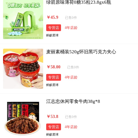
绿箭原味薄荷0糖35粒23.8gx6瓶
￥45.9
已售0件
专营店
4年店龄
蚂蚁星球
麦丽素桶装520g怀旧黑巧克力夹心
￥58.00
已售0件
专营店
4年店龄
蚂蚁星球
江志忠休闲零食牛肉38g*8
￥53.8
已售0件
专营店
4年店龄
蚂蚁星球