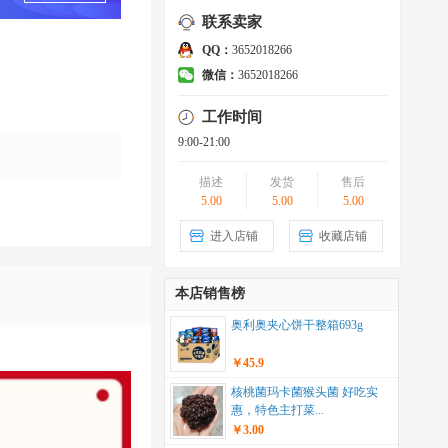
联系卖家
QQ：
3652018266
微信：
3652018266
工作时间
9:00-21:00
描述
发货
售后
5.00
5.00
5.00
进入店铺
收藏店铺
本店销售榜
奥利奥夹心饼干整箱693g
￥45.9
核桃菌玛卡菌猴头菌 好吃实
惠，特色主打菜...
￥3.00