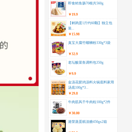
即食鳕鱼肠70根共560g
￥19.9
【鹌鹑蛋1斤约60颗】独立包
装...
￥15.98
臭宝大腐竹螺蛳粉330g*3袋
￥32.9
老坛酸菜鱼调料包350g
￥9.9
金汤花胶鸡汤料火锅底料家用
汤底100g*3...
￥29.8
牛肉筋风干牛肉粒100g*2件
￥30.00
港荣蒸蛋糕淡糖450gx2箱