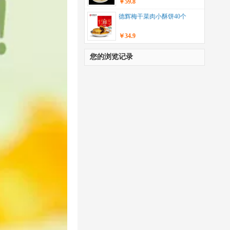
￥59.8
德辉梅干菜肉小酥饼40个
￥34.9
您的浏览记录