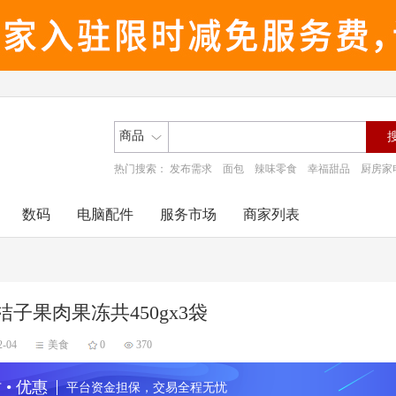
商品
热门搜索：
发布需求
面包
辣味零食
幸福甜品
厨房家
数码
电脑配件
服务市场
商家列表
桔子果肉果冻共450gx3袋
2-04
美食
0
370
 • 优惠
平台资金担保，交易全程无忧