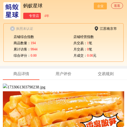
蚂蚁星球
逛逛
企业
专营店
4年
执照未认证
江苏南京市
店铺综合指数
店铺经营指数
商品数量：
194
共交易：
1
笔
累计访客：
9944
月交易：
0
笔
综合评分：
0.00
月成交：
0.00
元
商品详情
用户评价
交易规则