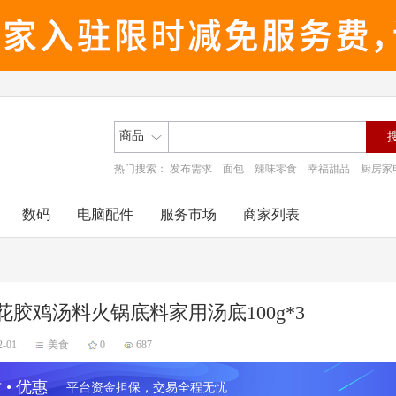
商品
热门搜索：
发布需求
面包
辣味零食
幸福甜品
厨房家
数码
电脑配件
服务市场
商家列表
花胶鸡汤料火锅底料家用汤底100g*3
2-01
美食
0
687
 • 优惠
平台资金担保，交易全程无忧