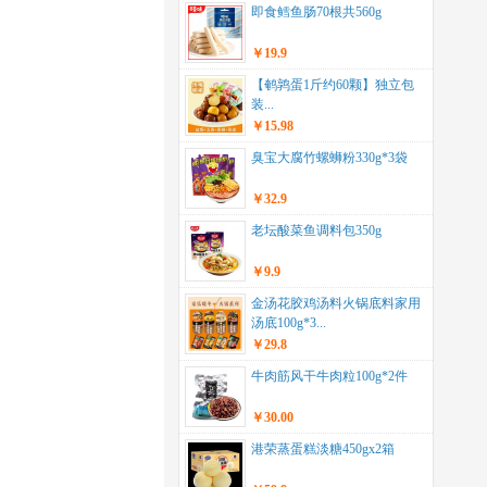
即食鳕鱼肠70根共560g
￥19.9
【鹌鹑蛋1斤约60颗】独立包
装...
￥15.98
臭宝大腐竹螺蛳粉330g*3袋
￥32.9
老坛酸菜鱼调料包350g
￥9.9
金汤花胶鸡汤料火锅底料家用
汤底100g*3...
￥29.8
牛肉筋风干牛肉粒100g*2件
￥30.00
港荣蒸蛋糕淡糖450gx2箱