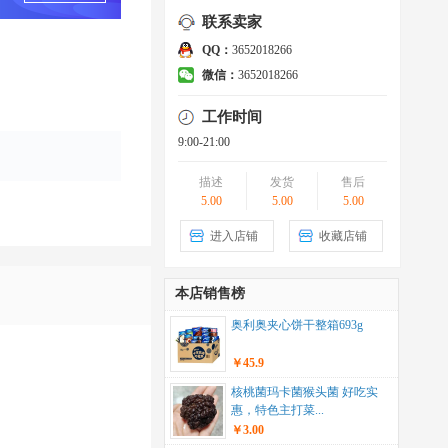
联系卖家
QQ：
3652018266
微信：
3652018266
工作时间
9:00-21:00
描述
发货
售后
5.00
5.00
5.00
进入店铺
收藏店铺
本店销售榜
奥利奥夹心饼干整箱693g
￥45.9
核桃菌玛卡菌猴头菌 好吃实
惠，特色主打菜...
￥3.00