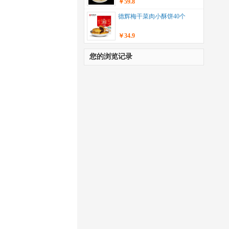
￥59.8
德辉梅干菜肉小酥饼40个
￥34.9
您的浏览记录