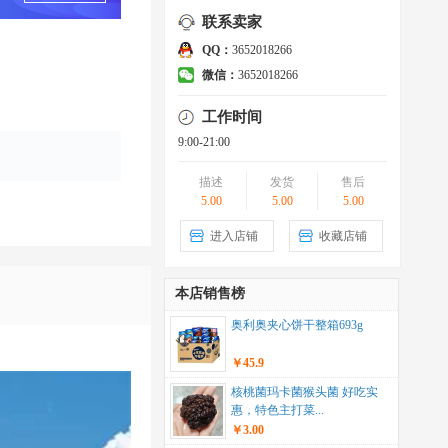
联系卖家
QQ：
3652018266
微信：
3652018266
工作时间
9:00-21:00
描述
发货
售后
5.00
5.00
5.00
进入店铺
收藏店铺
本店销售榜
奥利奥夹心饼干整箱693g
￥45.9
核桃菌玛卡菌猴头菌 好吃实
惠，特色主打菜...
￥3.00