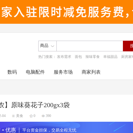
商品
热门搜索：
发布需求
面包
辣味零食
幸福甜品
厨房家
数码
电脑配件
服务市场
商家列表
农】原味葵花子200gx3袋
2-04
美食
0
390
 • 优惠
平台资金担保，交易全程无忧