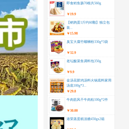
即食鳕鱼肠70根共560g
￥19.9
【鹌鹑蛋1斤约60颗】独立包
装...
￥15.98
臭宝大腐竹螺蛳粉330g*3袋
￥32.9
老坛酸菜鱼调料包350g
￥9.9
金汤花胶鸡汤料火锅底料家用
汤底100g*3...
￥29.8
牛肉筋风干牛肉粒100g*2件
￥30.00
港荣蒸蛋糕淡糖450gx2箱