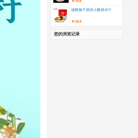
￥59.8
德辉梅干菜肉小酥饼40个
￥34.9
您的浏览记录