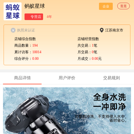
蚂蚁星球
逛逛
企业
专营店
4年
执照未认证
江苏南京市
店铺综合指数
店铺经营指数
商品数量：
194
共交易：
1
笔
累计访客：
10014
月交易：
0
笔
综合评分：
0.00
月成交：
0.00
元
商品详情
用户评价
交易规则