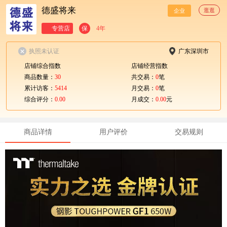
德盛将来
逛逛
企业
专营店
保
4年
执照未认证
广东深圳市
店铺综合指数
店铺经营指数
商品数量：
30
共交易：
0
笔
累计访客：
5414
月交易：
0
笔
综合评分：
0.00
月成交：
0.00
元
商品详情
用户评价
交易规则