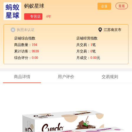
蚂蚁星球
逛逛
企业
专营店
4年
执照未认证
江苏南京市
店铺综合指数
店铺经营指数
商品数量：
194
共交易：
1
笔
累计访客：
9939
月交易：
0
笔
综合评分：
0.00
月成交：
0.00
元
商品详情
用户评价
交易规则