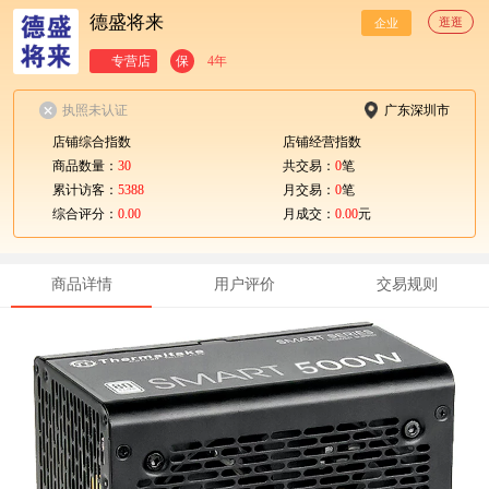
德盛将来
逛逛
企业
专营店
保
4年
执照未认证
广东深圳市
店铺综合指数
店铺经营指数
商品数量：
30
共交易：
0
笔
累计访客：
5388
月交易：
0
笔
综合评分：
0.00
月成交：
0.00
元
商品详情
用户评价
交易规则