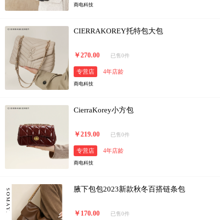
商电科技
CIERRAKOREY托特包大包
￥270.00
已售0件
专营店
4年店龄
商电科技
CierraKorey小方包
￥219.00
已售0件
专营店
4年店龄
商电科技
腋下包包2023新款秋冬百搭链条包
￥170.00
已售0件