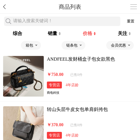
商品列表
请输入搜索关键词！
重置
综合
销量
价格
关注
箱包
链条包
会员优惠
ANDFEEL发财桶盒子包女款黑色
￥750.00
已售0件
专营店
4年店龄
商电科技
转山头层牛皮女包单肩斜挎包
￥370.00
已售0件
专营店
4年店龄