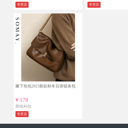
专营店
专营店
腋下包包2023新款秋冬百搭链条包
￥170
商电科技
专营店