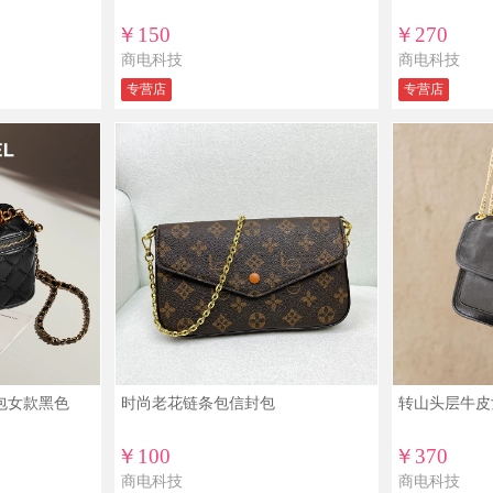
￥150
￥270
商电科技
商电科技
专营店
专营店
子包女款黑色
时尚老花链条包信封包
转山头层牛皮
￥100
￥370
商电科技
商电科技