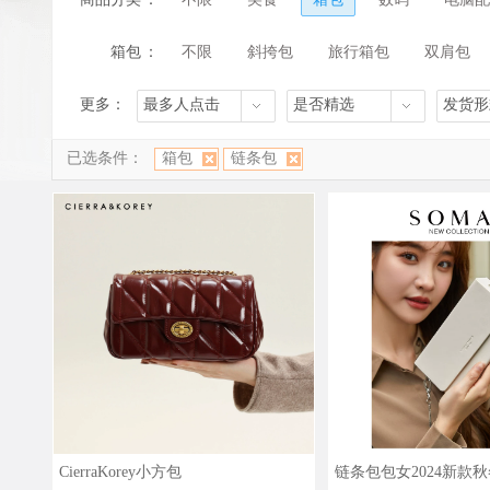
箱包
：
不限
斜挎包
旅行箱包
双肩包
更多：
最多人点击
是否精选
发货形
已选条件：
箱包
链条包
CierraKorey小方包
链条包包女2024新款