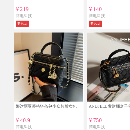
￥219
￥140
商电科技
商电科技
专营店
专营店
娜达丽亚菱格链条包小众韩版女包
ANDFEEL发财桶盒
￥40.9
￥750
商电科技
商电科技