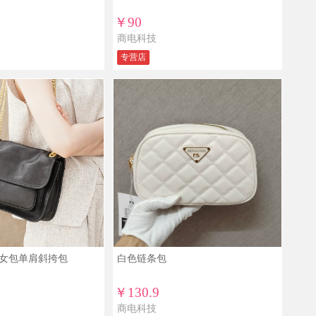
￥90
商电科技
专营店
女包单肩斜挎包
白色链条包
￥130.9
商电科技