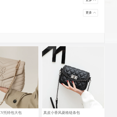
更多
更多
REY托特包大包
真皮小香风菱格链条包