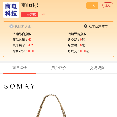
商电科技
逛逛
个人
专营店
4年
执照未认证
辽宁葫芦岛市
店铺综合指数
店铺经营指数
商品数量：
40
共交易：
0
笔
累计访客：
4325
月交易：
0
笔
综合评分：
0.00
月成交：
0.00
元
商品详情
用户评价
交易规则