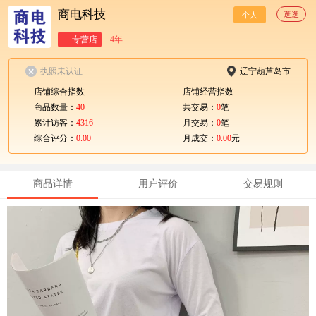
商电科技
逛逛
个人
专营店
4年
执照未认证
辽宁葫芦岛市
店铺综合指数
店铺经营指数
商品数量：
40
共交易：
0
笔
累计访客：
4316
月交易：
0
笔
综合评分：
0.00
月成交：
0.00
元
商品详情
用户评价
交易规则