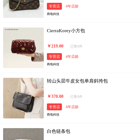
专营店
4年店龄
商电科技
CierraKorey小方包
￥219.00
已售0件
专营店
4年店龄
商电科技
转山头层牛皮女包单肩斜挎包
￥370.00
已售0件
专营店
4年店龄
商电科技
白色链条包