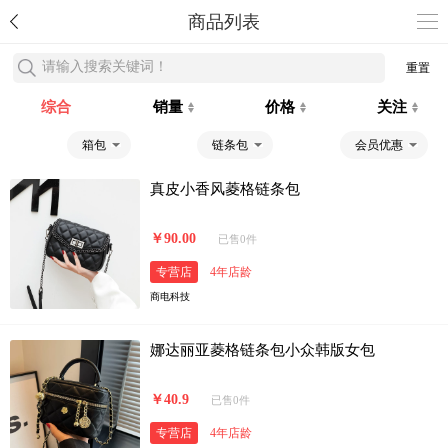
商品列表
请输入搜索关键词！
重置
综合
销量
价格
关注
箱包
链条包
会员优惠
真皮小香风菱格链条包
￥90.00
已售0件
专营店
4年店龄
商电科技
娜达丽亚菱格链条包小众韩版女包
￥40.9
已售0件
专营店
4年店龄