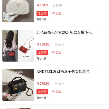
￥130.9
已售0件
专营店
4年店龄
商电科技
红色链条包包女2024新款百搭小包
￥150.00
已售0件
专营店
4年店龄
商电科技
ANDFEEL发财桶盒子包女款黑色
￥750.00
已售0件
专营店
4年店龄
商电科技