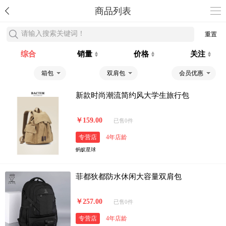
商品列表
请输入搜索关键词！
重置
综合
销量
价格
关注
箱包
双肩包
会员优惠
新款时尚潮流简约风大学生旅行包
￥159.00
已售0件
专营店
4年店龄
蚂蚁星球
菲都狄都防水休闲大容量双肩包
￥257.00
已售0件
专营店
4年店龄