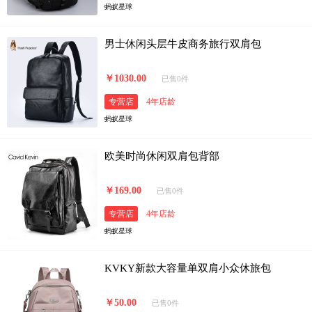
蚂蚁星球
男士休闲头层牛皮商务旅行双肩包
￥1030.00
已售0件
专营店
4年店龄
蚂蚁星球
欧美时尚休闲双肩包背部
￥169.00
已售0件
专营店
4年店龄
蚂蚁星球
KVKY新款大容量单双肩小众休旅包
￥50.00
已售0件