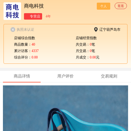
商电科技
逛逛
个人
专营店
4年
执照未认证
辽宁葫芦岛市
店铺综合指数
店铺经营指数
商品数量：
40
共交易：
0
笔
累计访客：
4337
月交易：
0
笔
综合评分：
0.00
月成交：
0.00
元
商品详情
用户评价
交易规则