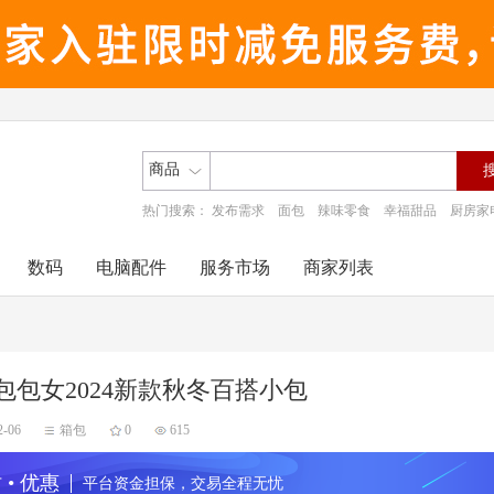
商品
热门搜索：
发布需求
面包
辣味零食
幸福甜品
厨房家
数码
电脑配件
服务市场
商家列表
包包女2024新款秋冬百搭小包
2-06
箱包
0
615
 • 优惠
平台资金担保，交易全程无忧