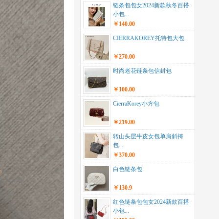
链条包包女2024新款秋冬百搭
小包...
￥140.00
CIERRAKOREY托特包大包
￥270.00
时尚老花链条包信封包
￥100.00
CierraKorey小方包
￥219.00
转山头层牛皮女包单肩斜挎
包...
￥370.00
白色链条包
￥130.9
红色链条包包女2024新款百搭
小包...