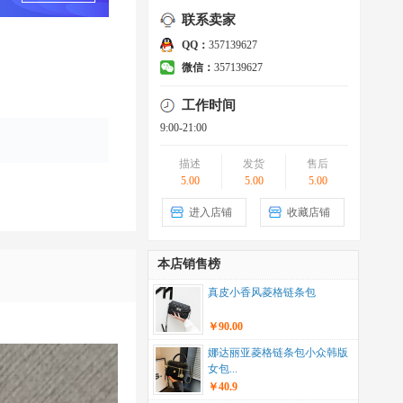
联系卖家
QQ：
357139627
微信：
357139627
工作时间
9:00-21:00
描述
发货
售后
5.00
5.00
5.00
进入店铺
收藏店铺
本店销售榜
真皮小香风菱格链条包
￥90.00
娜达丽亚菱格链条包小众韩版
女包...
￥40.9