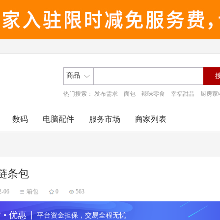
商品
热门搜索：
发布需求
面包
辣味零食
幸福甜品
厨房家
数码
电脑配件
服务市场
商家列表
链条包
2-06
箱包
0
563
 • 优惠
平台资金担保，交易全程无忧