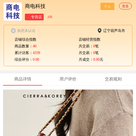
商电科技
逛逛
个人
专营店
4年
执照未认证
辽宁葫芦岛市
店铺综合指数
店铺经营指数
商品数量：
40
共交易：
0
笔
累计访客：
4339
月交易：
0
笔
综合评分：
0.00
月成交：
0.00
元
商品详情
用户评价
交易规则