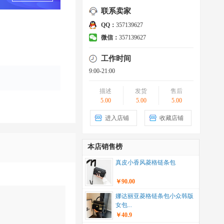
联系卖家
QQ：
357139627
微信：
357139627
工作时间
9:00-21:00
描述
发货
售后
5.00
5.00
5.00
进入店铺
收藏店铺
本店销售榜
真皮小香风菱格链条包
￥90.00
娜达丽亚菱格链条包小众韩版
女包...
￥40.9