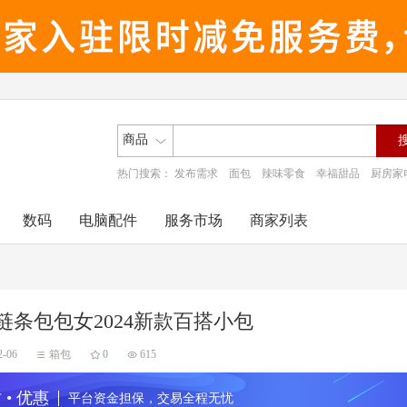
商品
热门搜索：
发布需求
面包
辣味零食
幸福甜品
厨房家
数码
电脑配件
服务市场
商家列表
链条包包女2024新款百搭小包
2-06
箱包
0
615
 • 优惠
平台资金担保，交易全程无忧