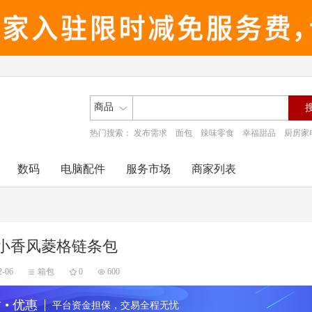
商品
热门搜索：
发布需求
面包
辣味零食
幸福甜品
厨房家
数码
电脑配件
服务市场
商家列表
小香风菱格链条包
2-06
箱包
0
600
 • 优惠
平台资金担保，交易全程无忧