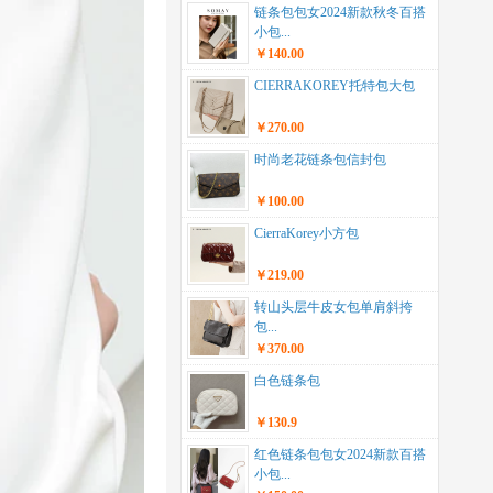
链条包包女2024新款秋冬百搭
小包...
￥140.00
CIERRAKOREY托特包大包
￥270.00
时尚老花链条包信封包
￥100.00
CierraKorey小方包
￥219.00
转山头层牛皮女包单肩斜挎
包...
￥370.00
白色链条包
￥130.9
红色链条包包女2024新款百搭
小包...