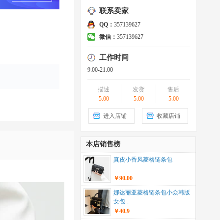
联系卖家
QQ：
357139627
微信：
357139627
工作时间
9:00-21:00
描述
发货
售后
5.00
5.00
5.00
进入店铺
收藏店铺
本店销售榜
真皮小香风菱格链条包
￥90.00
娜达丽亚菱格链条包小众韩版
女包...
￥40.9