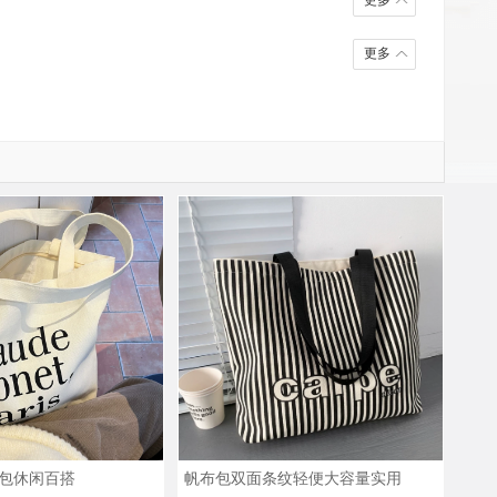
更多
更多
包休闲百搭
帆布包双面条纹轻便大容量实用