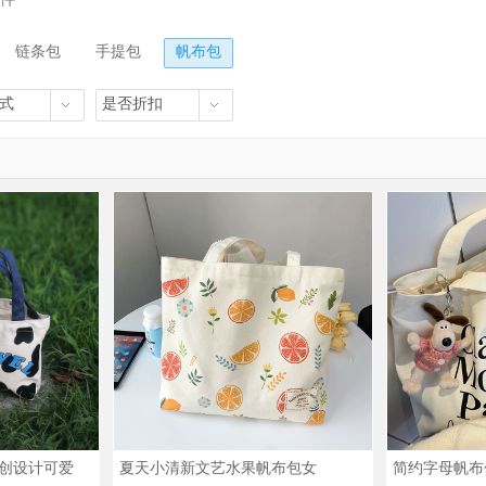
链条包
手提包
帆布包
式
是否折扣
创设计可爱
夏天小清新文艺水果帆布包女
简约字母帆布