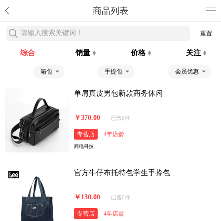
商品列表
请输入搜索关键词！
重置
综合
销量
价格
关注
箱包
手提包
会员优惠
单肩真皮男包新款商务休闲
￥370.00
已售0件
专营店
4年店龄
商电科技
官方牛仔布托特包学生手拎包
￥130.00
已售0件
专营店
4年店龄