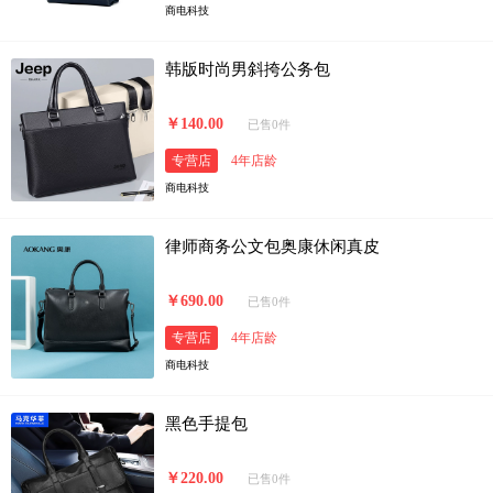
商电科技
韩版时尚男斜挎公务包
￥140.00
已售0件
专营店
4年店龄
商电科技
律师商务公文包奥康休闲真皮
￥690.00
已售0件
专营店
4年店龄
商电科技
黑色手提包
￥220.00
已售0件