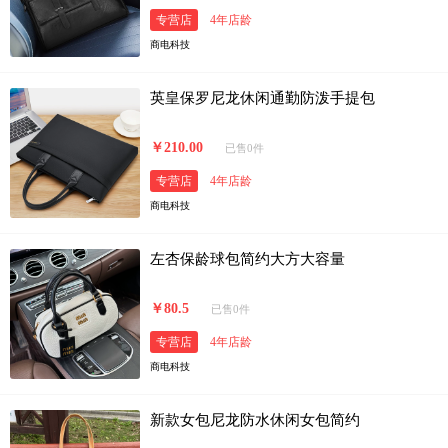
专营店
4年店龄
商电科技
英皇保罗尼龙休闲通勤防泼手提包
￥210.00
已售0件
专营店
4年店龄
商电科技
左杏保龄球包简约大方大容量
￥80.5
已售0件
专营店
4年店龄
商电科技
新款女包尼龙防水休闲女包简约