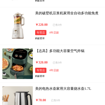
蚂蚁星球
美的破壁机豆浆机家用全自动多功能免煮
￥220.00
已售0件
专营店
4年店龄
蚂蚁星球
【志高】多功能大容量空气炸锅
￥320.00
已售0件
专营店
4年店龄
蚂蚁星球
美的电热水壶家用大容量烧水壶1.7L
￥70.00
已售0件