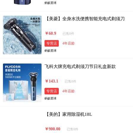
蚂蚁星球
【美菱】全身水洗便携智能充电式剃须刀
￥60.9
已售0件
专营店
4年店龄
蚂蚁星球
飞科大牌充电式剃须刀节日礼盒新款
￥143.1
已售0件
专营店
4年店龄
蚂蚁星球
【美的】家用除湿机18L
￥900.00
已售0件