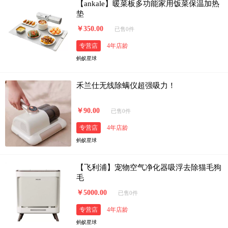
【ankale】暖菜板多功能家用饭菜保温加热
垫
￥350.00
已售0件
专营店
4年店龄
蚂蚁星球
禾兰仕无线除螨仪超强吸力！
￥90.00
已售0件
专营店
4年店龄
蚂蚁星球
【飞利浦】宠物空气净化器吸浮去除猫毛狗
毛
￥5000.00
已售0件
专营店
4年店龄
蚂蚁星球