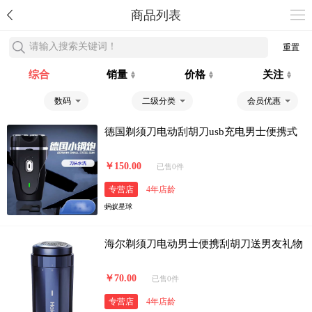
商品列表
请输入搜索关键词！
重置
综合
销量
价格
关注
数码
二级分类
会员优惠
德国剃须刀电动刮胡刀usb充电男士便携式
￥150.00
已售0件
专营店
4年店龄
蚂蚁星球
海尔剃须刀电动男士便携刮胡刀送男友礼物
￥70.00
已售0件
专营店
4年店龄