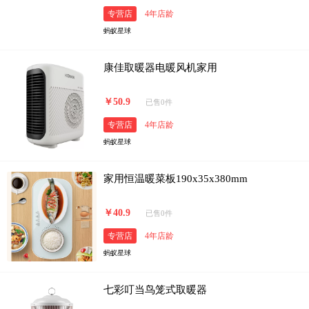
专营店
4年店龄
蚂蚁星球
康佳取暖器电暖风机家用
￥50.9
已售0件
专营店
4年店龄
蚂蚁星球
家用恒温暖菜板190x35x380mm
￥40.9
已售0件
专营店
4年店龄
蚂蚁星球
七彩叮当鸟笼式取暖器