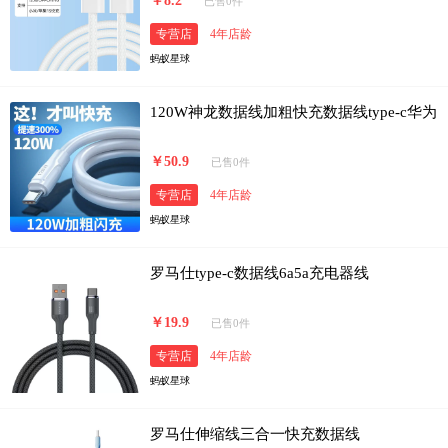
￥8.2
已售0件
专营店
4年店龄
蚂蚁星球
120W神龙数据线加粗快充数据线type-c华为
￥50.9
已售0件
专营店
4年店龄
蚂蚁星球
罗马仕type-c数据线6a5a充电器线
￥19.9
已售0件
专营店
4年店龄
蚂蚁星球
罗马仕伸缩线三合一快充数据线