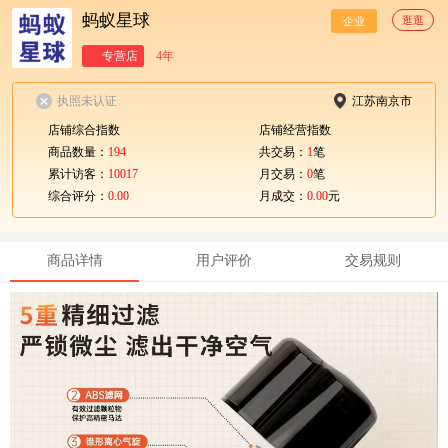
蚂蚁星球
逛逛
企业
专营店
4年
执照未认证
江苏南京市
店铺综合指数
店铺经营指数
商品数量：
194
共交易：
1
笔
累计访客：
10017
月交易：
0
笔
综合评分：
0.00
月成交：
0.00
元
商品详情
用户评价
交易规则