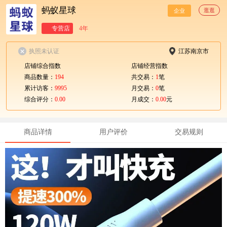
蚂蚁星球
逛逛
企业
专营店
4年
执照未认证
江苏南京市
店铺综合指数
店铺经营指数
商品数量：
194
共交易：
1
笔
累计访客：
9995
月交易：
0
笔
综合评分：
0.00
月成交：
0.00
元
商品详情
用户评价
交易规则