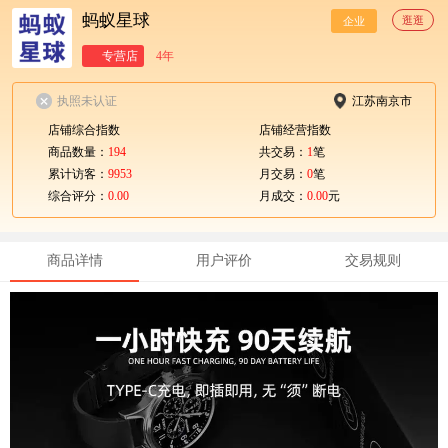
蚂蚁星球
逛逛
企业
专营店
4年
执照未认证
江苏南京市
店铺综合指数
店铺经营指数
商品数量：
194
共交易：
1
笔
累计访客：
9953
月交易：
0
笔
综合评分：
0.00
月成交：
0.00
元
商品详情
用户评价
交易规则