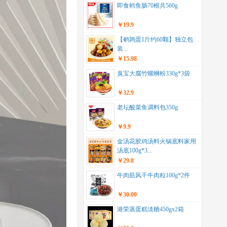
即食鳕鱼肠70根共560g
￥19.9
【鹌鹑蛋1斤约60颗】独立包
装...
￥15.98
臭宝大腐竹螺蛳粉330g*3袋
￥32.9
老坛酸菜鱼调料包350g
￥9.9
金汤花胶鸡汤料火锅底料家用
汤底100g*3...
￥29.8
牛肉筋风干牛肉粒100g*2件
￥30.00
港荣蒸蛋糕淡糖450gx2箱