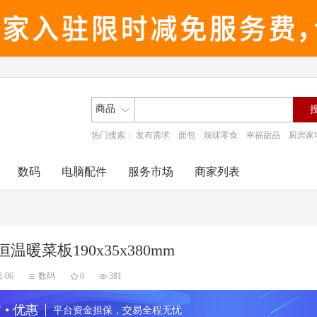
商品
热门搜索：
发布需求
面包
辣味零食
幸福甜品
厨房家
数码
电脑配件
服务市场
商家列表
温暖菜板190x35x380mm
2-06
数码
0
381
 • 优惠
平台资金担保，交易全程无忧