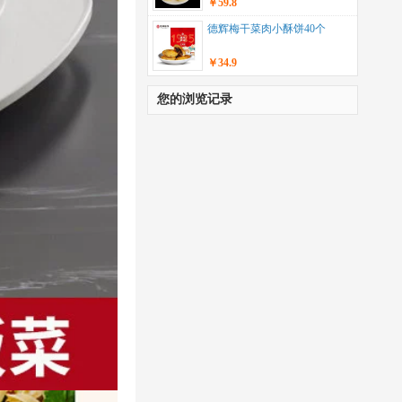
￥59.8
德辉梅干菜肉小酥饼40个
￥34.9
您的浏览记录