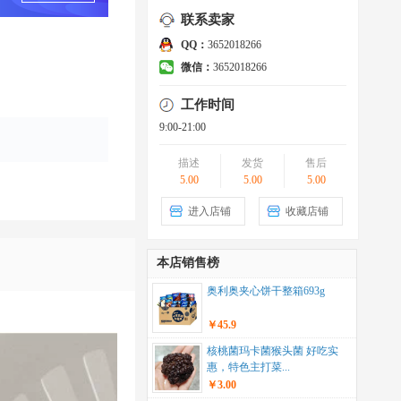
联系卖家
QQ：
3652018266
微信：
3652018266
工作时间
9:00-21:00
描述
发货
售后
5.00
5.00
5.00
进入店铺
收藏店铺
本店销售榜
奥利奥夹心饼干整箱693g
￥45.9
核桃菌玛卡菌猴头菌 好吃实
惠，特色主打菜...
￥3.00