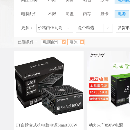
电脑配件
：
不限
硬盘
内存
显卡
电源
更多：
价格由低到高
是否精选
发货形
已选条件：
电脑配件
电源
TT白牌台式机电脑电源Smart500W
动力火车850W电源