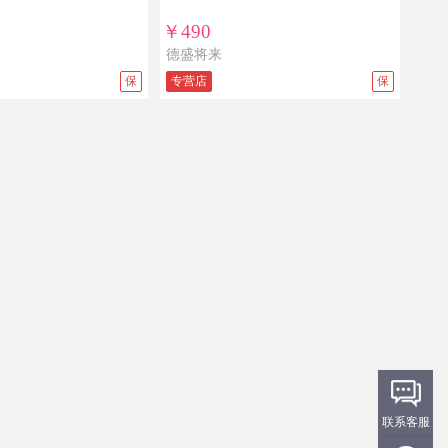
￥490
德盛将来
保
专营店
保
联系客服