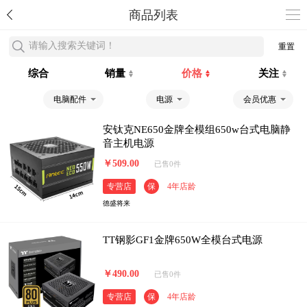
商品列表
请输入搜索关键词！
重置
综合
销量
价格
关注
电脑配件
电源
会员优惠
安钛克NE650金牌全模组650w台式电脑静
音主机电源
￥509.00
已售0件
专营店
保
4年店龄
德盛将来
TT钢影GF1金牌650W全模台式电源
￥490.00
已售0件
专营店
保
4年店龄