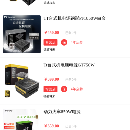
德盛将来
TT台式机电源钢影PF1850W白金
￥450.00
已售0件
专营店
保
4年店龄
德盛将来
Tt台式机电脑电源GT750W
￥399.00
已售0件
专营店
保
4年店龄
德盛将来
动力火车850W电源
￥359.00
已售0件