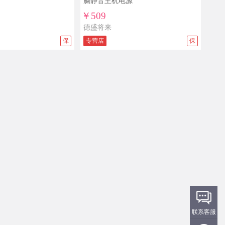
脑静音主机电源
￥509
德盛将来
保
专营店
保
联系客服