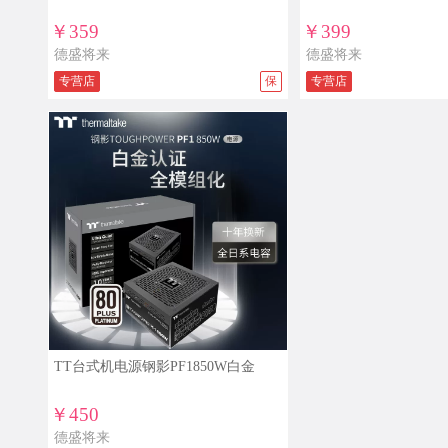
￥359
￥399
德盛将来
德盛将来
专营店
保
专营店
TT台式机电源钢影PF1850W白金
￥450
德盛将来