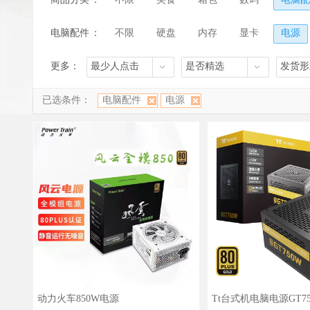
电脑配件
：
不限
硬盘
内存
显卡
电源
更多：
最少人点击
是否精选
发货形
已选条件：
电脑配件
电源
动力火车850W电源
Tt台式机电脑电源GT7