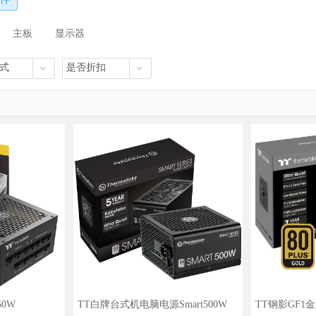
主板
显示器
式
是否折扣
50W
TT白牌台式机电脑电源Smart500W
TT钢影GF1