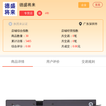
德盛将来
逛逛
企业
专营店
保
4年
执照未认证
广东深圳市
店铺综合指数
店铺经营指数
商品数量：
30
共交易：
0
笔
累计访客：
5405
月交易：
0
笔
综合评分：
0.00
月成交：
0.00
元
商品详情
用户评价
交易规则