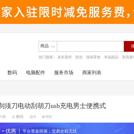
商品
热门搜索：
发布需求
面包
辣味零食
幸福甜品
厨房家
数码
电脑配件
服务市场
商家列表
剃须刀电动刮胡刀usb充电男士便携式
2-06
数码
0
824
 • 优惠
平台资金担保，交易全程无忧