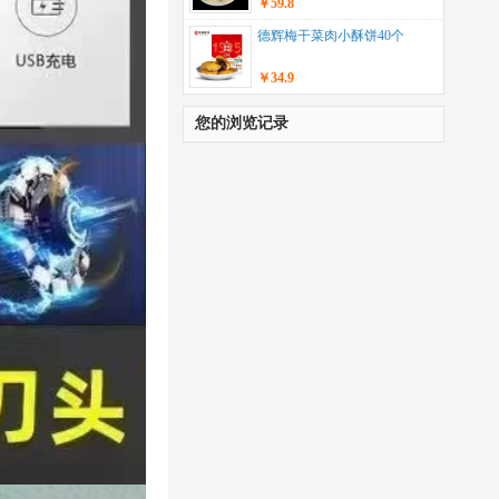
￥59.8
德辉梅干菜肉小酥饼40个
￥34.9
您的浏览记录