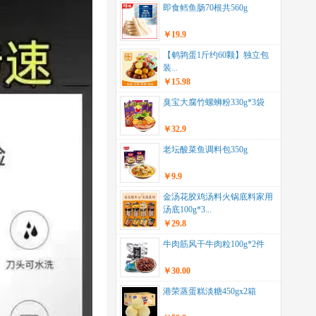
即食鳕鱼肠70根共560g
￥19.9
【鹌鹑蛋1斤约60颗】独立包
装...
￥15.98
臭宝大腐竹螺蛳粉330g*3袋
￥32.9
老坛酸菜鱼调料包350g
￥9.9
金汤花胶鸡汤料火锅底料家用
汤底100g*3...
￥29.8
牛肉筋风干牛肉粒100g*2件
￥30.00
港荣蒸蛋糕淡糖450gx2箱