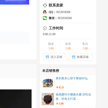
联系卖家
QQ：
3652018266
微信：
3652018266
工作时间
9:00-21:00
描述
发货
售后
5.00
5.00
5.00
进入店铺
收藏店铺
本店销售榜
奥利奥夹心饼干整箱693g
￥45.9
核桃菌玛卡菌猴头菌 好吃实
惠，特色主打菜...
￥3.00