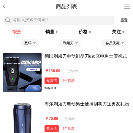
商品列表
请输入搜索关键词！
重置
综合
销量
价格
关注
数码
剃须刀
会员优惠
德国剃须刀电动刮胡刀usb充电男士便携式
￥150.00
已售0件
专营店
4年店龄
蚂蚁星球
海尔剃须刀电动男士便携刮胡刀送男友礼物
￥70.00
已售0件
专营店
4年店龄