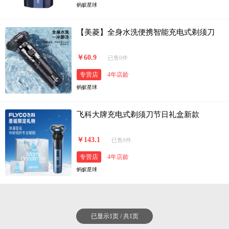
蚂蚁星球
【美菱】全身水洗便携智能充电式剃须刀
￥60.9
已售0件
专营店
4年店龄
蚂蚁星球
飞科大牌充电式剃须刀节日礼盒新款
￥143.1
已售0件
专营店
4年店龄
蚂蚁星球
已显示1页 / 共1页