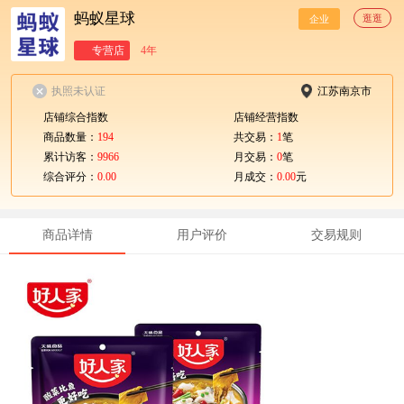
蚂蚁星球
逛逛
企业
专营店
4年
执照未认证
江苏南京市
店铺综合指数
店铺经营指数
商品数量：
194
共交易：
1
笔
累计访客：
9966
月交易：
0
笔
综合评分：
0.00
月成交：
0.00
元
商品详情
用户评价
交易规则