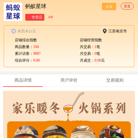
蚂蚁星球
逛逛
企业
专营店
4年
执照未认证
江苏南京市
店铺综合指数
店铺经营指数
商品数量：
194
共交易：
1
笔
累计访客：
9997
月交易：
0
笔
综合评分：
0.00
月成交：
0.00
元
商品详情
用户评价
交易规则