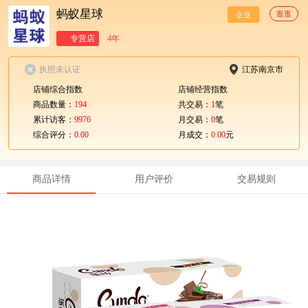
蚂蚁星球
逛逛
企业
专营店
4年
执照未认证
江苏南京市
店铺综合指数
店铺经营指数
商品数量：
194
共交易：
1
笔
累计访客：
9976
月交易：
0
笔
综合评分：
0.00
月成交：
0.00
元
商品详情
用户评价
交易规则