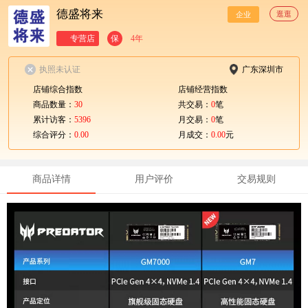
德盛将来
逛逛
企业
专营店
保
4年
执照未认证
广东深圳市
店铺综合指数
店铺经营指数
商品数量：
30
共交易：
0
笔
累计访客：
5396
月交易：
0
笔
综合评分：
0.00
月成交：
0.00
元
商品详情
用户评价
交易规则