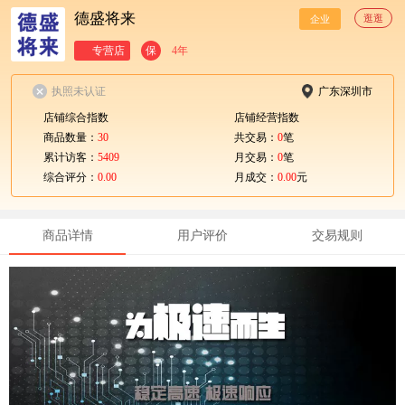
德盛将来
逛逛
企业
专营店
保
4年
执照未认证
广东深圳市
店铺综合指数
店铺经营指数
商品数量：
30
共交易：
0
笔
累计访客：
5409
月交易：
0
笔
综合评分：
0.00
月成交：
0.00
元
商品详情
用户评价
交易规则