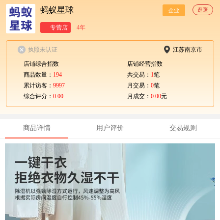
蚂蚁星球
逛逛
企业
专营店
4年
执照未认证
江苏南京市
店铺综合指数
店铺经营指数
商品数量：
194
共交易：
1
笔
累计访客：
9997
月交易：
0
笔
综合评分：
0.00
月成交：
0.00
元
商品详情
用户评价
交易规则