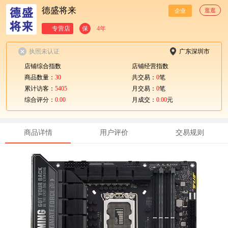
德盛将来
逛逛
企业
专营店
保
4年
执照未认证
广东深圳市
店铺综合指数
店铺经营指数
商品数量：
30
共交易：
0
笔
累计访客：
5405
月交易：
0
笔
综合评分：
0.00
月成交：
0.00
元
商品详情
用户评价
交易规则