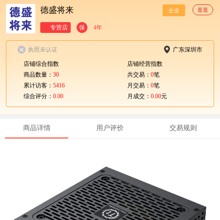
德盛将来
逛逛
企业
专营店
保
4年
执照未认证
广东深圳市
店铺综合指数
店铺经营指数
商品数量：
30
共交易：
0
笔
累计访客：
5416
月交易：
0
笔
综合评分：
0.00
月成交：
0.00
元
商品详情
用户评价
交易规则