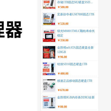
存储1TB固态M2硬盘SSD...
￥500.00
宏碁掠夺者GM7000固态1TB
￥528.00
镁光M6001TMLC颗粒寿命长
稳定
￥350.00
金胜维mSATA固态硬盘全新
120GB
￥96.00
铠侠SD10固态硬盘1TB
￥400.00
移速正品移动固态硬盘1TB
￥670.00
金胜维8GB内存条DDR3全新
￥80.00