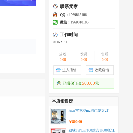
联系卖家
QQ：
1969818186
微信：
1969818186
工作时间
9:00-21:00
描述
发货
售后
5.00
5.00
5.00
进入店铺
收藏店铺
500.00
已缴保证金
元
本店销售榜
lexar雷克沙m2固态硬盘2T
￥800.00
致钛TiPlus7100致态TI600长江