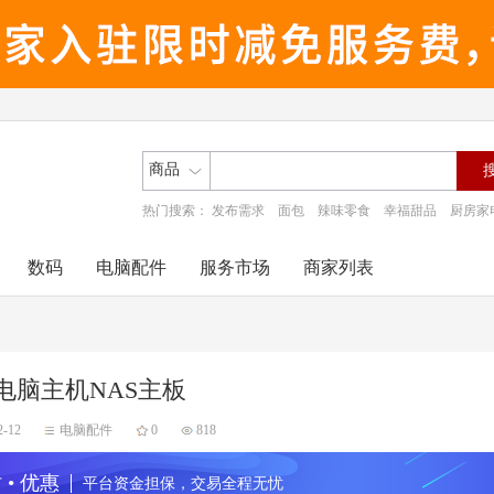
商品
热门搜索：
发布需求
面包
辣味零食
幸福甜品
厨房家
数码
电脑配件
服务市场
商家列表
电脑主机NAS主板
2-12
电脑配件
0
818
 • 优惠
平台资金担保，交易全程无忧