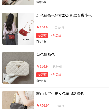
商电科技
红色链条包包女2024新款百搭小包
￥150.00
已售0件
专营店
4年店龄
商电科技
白色链条包
￥130.9
已售0件
专营店
4年店龄
商电科技
转山头层牛皮女包单肩斜挎包
￥370.00
已售0件