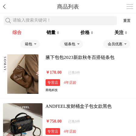
商品列表
请输入搜索关键词！
重置
综合
销量
价格
关注
箱包
链条包
会员优惠
腋下包包2023新款秋冬百搭链条包
￥170.00
已售0件
专营店
4年店龄
商电科技
ANDFEEL发财桶盒子包女款黑色
￥750.00
已售0件
专营店
4年店龄