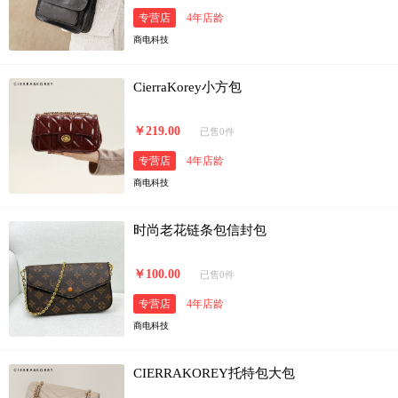
专营店
4年店龄
商电科技
CierraKorey小方包
￥219.00
已售0件
专营店
4年店龄
商电科技
时尚老花链条包信封包
￥100.00
已售0件
专营店
4年店龄
商电科技
CIERRAKOREY托特包大包