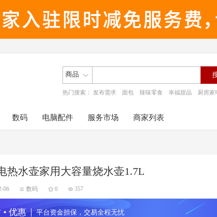
商品
热门搜索：
发布需求
面包
辣味零食
幸福甜品
厨房家
数码
电脑配件
服务市场
商家列表
电热水壶家用大容量烧水壶1.7L
2-06
数码
0
357
 • 优惠
平台资金担保，交易全程无忧