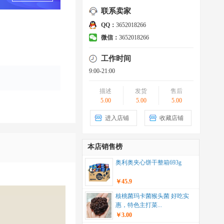
联系卖家
QQ：
3652018266
微信：
3652018266
工作时间
9:00-21:00
描述
发货
售后
5.00
5.00
5.00
进入店铺
收藏店铺
本店销售榜
奥利奥夹心饼干整箱693g
￥45.9
核桃菌玛卡菌猴头菌 好吃实
惠，特色主打菜...
￥3.00