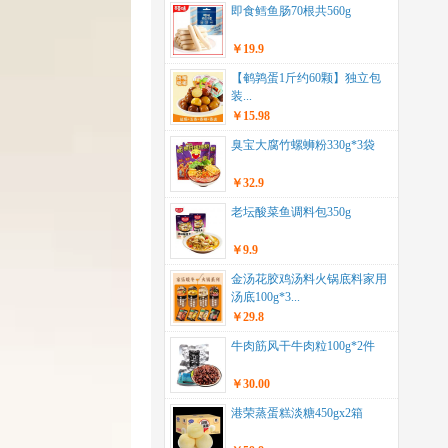
即食鳕鱼肠70根共560g
￥19.9
【鹌鹑蛋1斤约60颗】独立包
装...
￥15.98
臭宝大腐竹螺蛳粉330g*3袋
￥32.9
老坛酸菜鱼调料包350g
￥9.9
金汤花胶鸡汤料火锅底料家用
汤底100g*3...
￥29.8
牛肉筋风干牛肉粒100g*2件
￥30.00
港荣蒸蛋糕淡糖450gx2箱