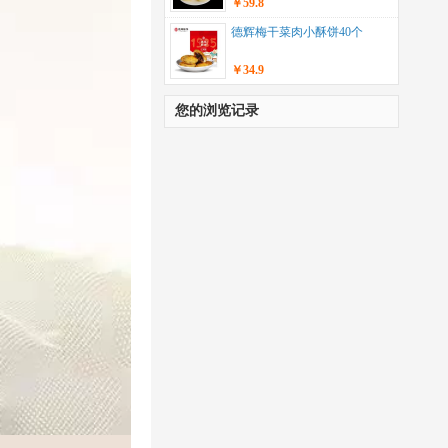
￥59.8
德辉梅干菜肉小酥饼40个
￥34.9
您的浏览记录