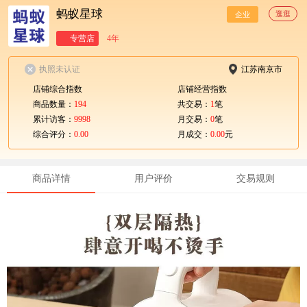
蚂蚁星球
逛逛
企业
专营店
4年
执照未认证
江苏南京市
店铺综合指数
店铺经营指数
商品数量：
194
共交易：
1
笔
累计访客：
9998
月交易：
0
笔
综合评分：
0.00
月成交：
0.00
元
商品详情
用户评价
交易规则